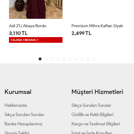
Asil 2’li Abaya Bordo
Premium Mihra Kaftan Siyah
3,110 TL
2,499 TL
1 ALANA 1 BEDAVA ⚡
Kurumsal
Müşteri Hizmetleri
Hakkımızda
Sıkça Sorulan Sorular
Sıkça Sorulan Sorular
Gizlilik ve Kvkk Bilgileri
Banka Hesaplarımız
Kargo ve Teslimat Bilgileri
Sipariş Takibi
İptal ve İade Koşulları