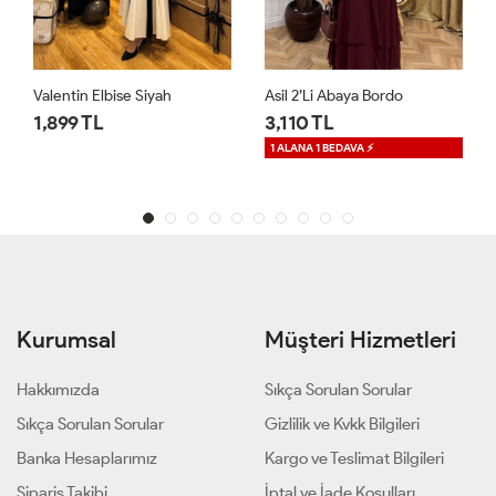
Asil 2’li Abaya Bordo
Premium Mihra Kaftan Siyah
3,110 TL
2,499 TL
1 ALANA 1 BEDAVA ⚡
Kurumsal
Müşteri Hizmetleri
Hakkımızda
Sıkça Sorulan Sorular
Sıkça Sorulan Sorular
Gizlilik ve Kvkk Bilgileri
Banka Hesaplarımız
Kargo ve Teslimat Bilgileri
Sipariş Takibi
İptal ve İade Koşulları