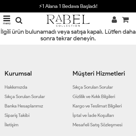
⚡1 Alana 1 Bedava Başladı!
menü
İlgili ürün bulunamadı veya satışa kapalı. Lütfen daha
sonra tekrar deneyin.
Kurumsal
Müşteri Hizmetleri
Hakkımızda
Sıkça Sorulan Sorular
Sıkça Sorulan Sorular
Gizlilik ve Kvkk Bilgileri
Banka Hesaplarımız
Kargo ve Teslimat Bilgileri
Sipariş Takibi
İptal ve İade Koşulları
İletişim
Mesafeli Satış Sözleşmesi