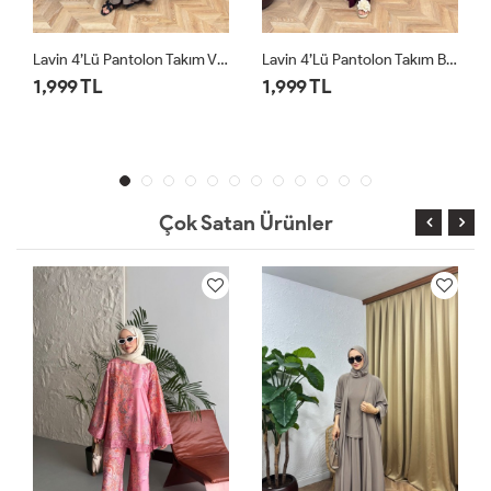
n Takım Vizon
Lavin 4’lü Pantolon Takım Bordo
Lavin 4’lü Pantolon Takım Siyah
1,999 TL
1,999 TL
Çok Satan Ürünler