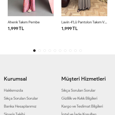
Lavin 4’lü Pantolon Takım Vizon
Lavin 4’lü Pantolon
1,999 TL
1,999 TL
Kurumsal
Müşteri Hizmetleri
Hakkımızda
Sıkça Sorulan Sorular
Sıkça Sorulan Sorular
Gizlilik ve Kvkk Bilgileri
Banka Hesaplarımız
Kargo ve Teslimat Bilgileri
Sipariş Takibi
İptal ve İade Koşulları