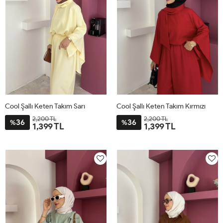
Cool Şallı Keten Takım Sarı
Cool Şallı Keten Takım Kırmızı
2,200 TL
2,200 TL
36
36
%
%
1,399 TL
1,399 TL
STD
STD