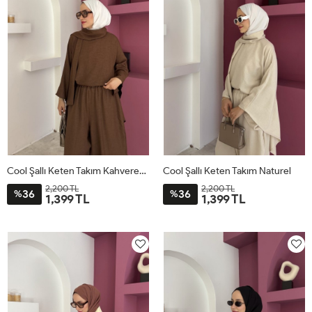
Cool Şallı Keten Takım Kahverengi
Cool Şallı Keten Takım Naturel
2,200 TL
2,200 TL
36
36
%
%
1,399 TL
1,399 TL
STD
STD