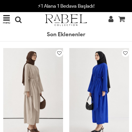
⚡1 Alana 1 Bedava Başladı!
menü
Son Eklenenler