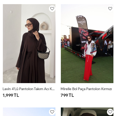
1
2
1
2
Lavin 4’lü Pantolon Takım Acı Kahve
Mirelle Bol Paça Pantolon Kırmızı
1,999 TL
799 TL
1
2
1
2