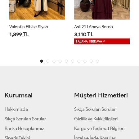
Asil 2’li Abaya Bordo
RAB Dantelli Elbise Acı Kahv
3,110 TL
1,650 TL
1 ALANA 1 BEDAVA ⚡
1 ALANA 1 BEDAVA ⚡
Kurumsal
Müşteri Hizmetleri
Hakkımızda
Sıkça Sorulan Sorular
Sıkça Sorulan Sorular
Gizlilik ve Kvkk Bilgileri
Banka Hesaplarımız
Kargo ve Teslimat Bilgileri
Sipariş Takibi
İptal ve İade Koşulları