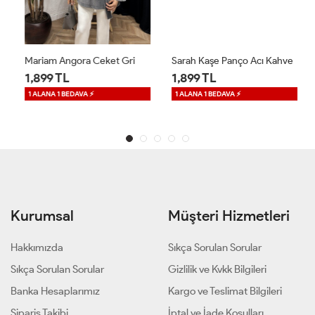
Mariam Angora Ceket Gri
Sarah Kaşe Panço Acı Kahve
1,899 TL
1,899 TL
1 ALANA 1 BEDAVA ⚡
1 ALANA 1 BEDAVA ⚡
Kurumsal
Müşteri Hizmetleri
Hakkımızda
Sıkça Sorulan Sorular
Sıkça Sorulan Sorular
Gizlilik ve Kvkk Bilgileri
Banka Hesaplarımız
Kargo ve Teslimat Bilgileri
Sipariş Takibi
İptal ve İade Koşulları