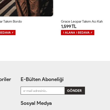
Grace Leopar Takım Acı Kahve
Gr
1,599 TL
1
1 ALANA 1 BEDAVA ⚡
1
riler
E-Bülten Aboneliği
Sosyal Medya