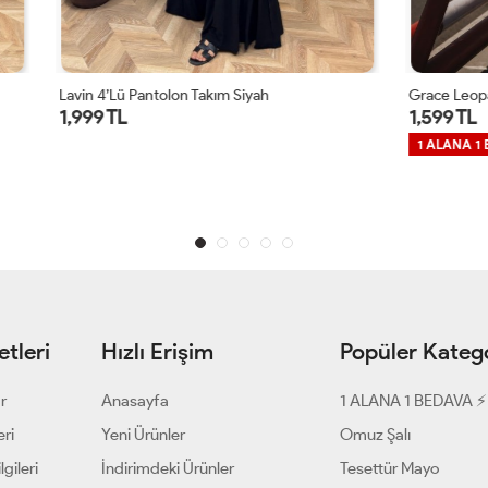
ntolon Takım Siyah
Grace Leopar Takım Bordo
1,599 TL
1 ALANA 1 BEDAVA ⚡
tleri
Hızlı Erişim
Popüler Katego
ar
Anasayfa
1 ALANA 1 BEDAVA ⚡
eri
Yeni Ürünler
Omuz Şalı
gileri
İndirimdeki Ürünler
Tesettür Mayo