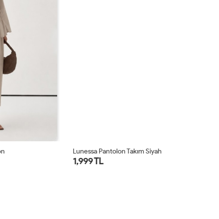
Lunessa Pantolon Takım Siyah
La
1,999 TL
1