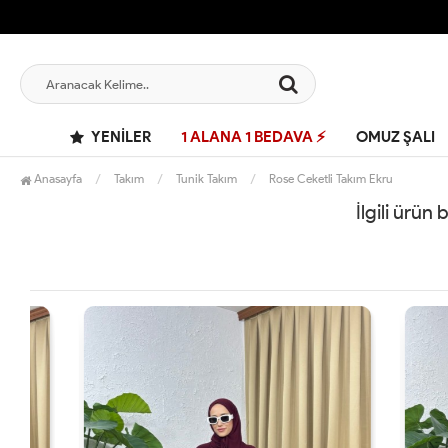
YENILER
1 ALANA 1 BEDAVA ⚡
OMUZ ŞALI
Anasayfa
Takım
Tunik Takım
Rose Ceketli Takım Ekru
İlgili ürün