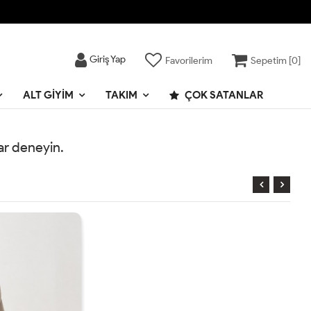
Giriş Yap
Favorilerim
Sepetim [
0
]
ALT GIYIM
TAKIM
ÇOK SATANLAR
rar deneyin.