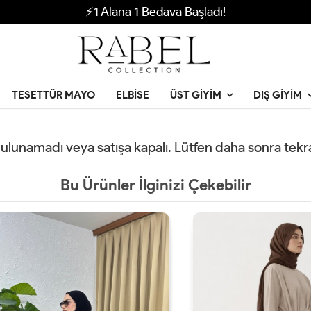
⚡1 Alana 1 Bedava Başladı!
TESETTÜR MAYO
ELBISE
ÜST GIYIM
DIŞ GIYIM
 bulunamadı veya satışa kapalı. Lütfen daha sonra tek
Bu Ürünler İlginizi Çekebilir