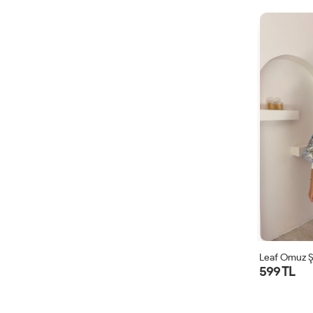
Leaf Omuz Ş
599 TL