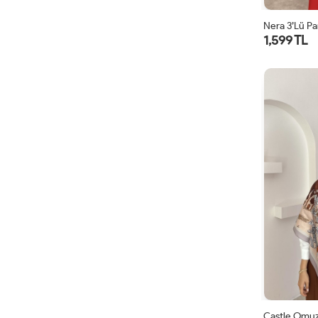
Nera 3’lü Pa
1,599 TL
Castle Omuz