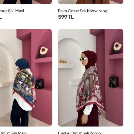
muz Şalı Mavi
Palm Omuz Şalı Kahverengi
L
599 TL
STD
STD
Omuz Şalı Mavi
Castle Omuz Şalı Bordo