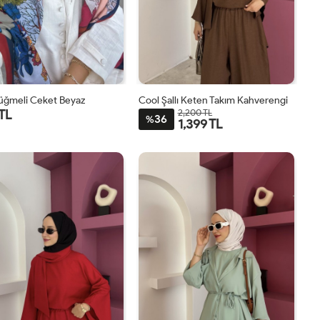
Düğmeli Ceket Beyaz
Cool Şallı Keten Takım Kahverengi
 TL
2,200 TL
36
%
1,399 TL
1
2
STD