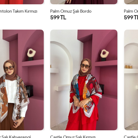
ntolon Takım Kırmızı
Palm Omuz Şalı Bordo
Palm O
599 TL
599 T
STD
STD
 Şalı Kahverengi
Castle Omuz Şalı Kırmızı
Castle 