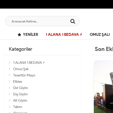
YENILER
1 ALANA 1 BEDAVA ⚡
OMUZ ŞALI
Son Ek
Kategoriler
1 ALANA 1 BEDAVA ⚡
Omuz Şalı
Tesettür Mayo
Elbise
Üst Giyim
Dış Giyim
Alt Giyim
Takım