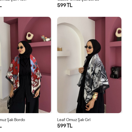
L
599 TL
STD
STD
uz Şalı Bordo
Leaf Omuz Şalı Gri
L
599 TL