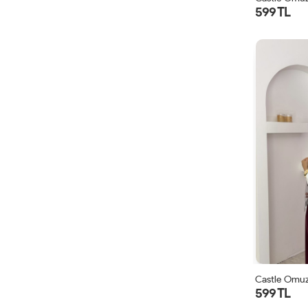
599 TL
Castle Omuz
599 TL