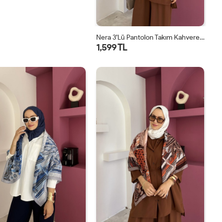
Nera 3’lü Pantolon Takım Kahverengi
1,599 TL
STD