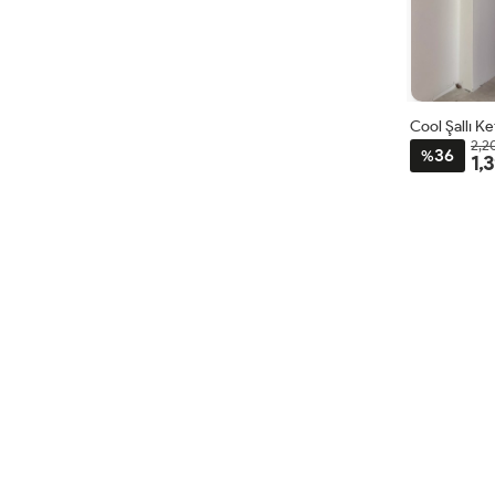
Cool Şallı K
2,2
36
%
1,