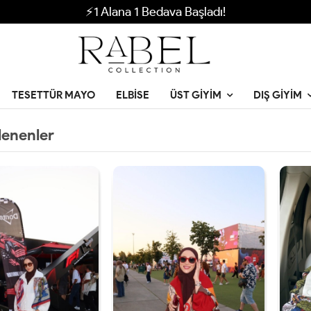
⚡1 Alana 1 Bedava Başladı!
TESETTÜR MAYO
ELBISE
ÜST GIYIM
DIŞ GIYIM
lenenler