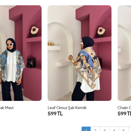
STD
STD
alı Mavi
Leaf Omuz Şalı Kemik
Chain 
599 TL
599 T
STD
STD