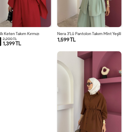
llı Keten Takım Kırmızı
Nera 3’lü Pantolon Takım Mint Yeşili
1,599 TL
2,200 TL
1,399 TL
STD
STD