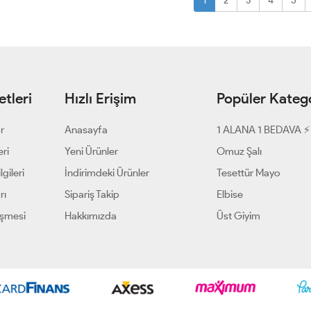
1
2
3
4
5
tleri
Hızlı Erişim
Popüler Katego
ar
Anasayfa
1 ALANA 1 BEDAVA ⚡
eri
Yeni Ürünler
Omuz Şalı
gileri
İndirimdeki Ürünler
Tesettür Mayo
rı
Sipariş Takip
Elbise
eşmesi
Hakkımızda
Üst Giyim