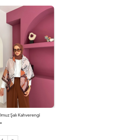
STD
STD
Omuz Şalı Kahverengi
L
STD