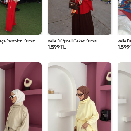
Paça Pantolon Kırmızı
Velle Düğmeli Ceket Kırmızı
Velle 
1,599 TL
1,599
1
2
1
2