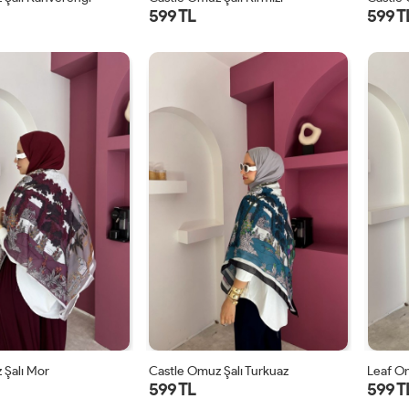
599 TL
599 T
STD
STD
 Şalı Mor
Castle Omuz Şalı Turkuaz
Leaf Om
599 TL
599 T