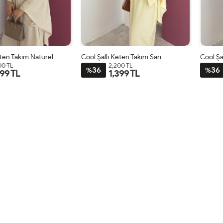
eten Takım Naturel
Cool Şallı Keten Takım Sarı
Cool Şa
00 TL
2,200 TL
36
36
%
%
399 TL
1,399 TL
STD
STD