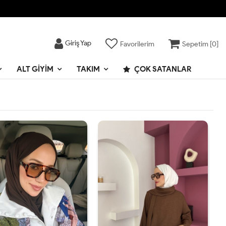
Giriş Yap
Favorilerim
Sepetim [
0
]
ALT GIYIM
TAKIM
ÇOK SATANLAR