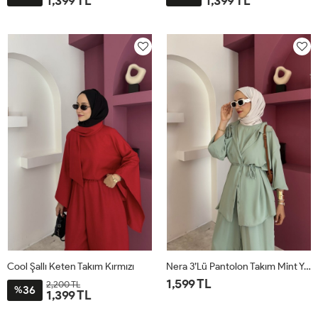
1,399 TL
1,399 TL
STD
STD
Cool Şallı Keten Takım Kırmızı
Nera 3’lü Pantolon Takım Mint Yeşili
1,599 TL
2,200 TL
36
%
1,399 TL
STD
STD