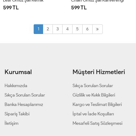
Leaf Omuz Şalı Kemik
Chain Omuz Şalı Kahverengi
599 TL
599 TL
STD
STD
1
2
3
4
5
6
Kurumsal
Müşteri Hizmetleri
Hakkımızda
Sıkça Sorulan Sorular
Sıkça Sorulan Sorular
Gizlilik ve Kvkk Bilgileri
Banka Hesaplarımız
Kargo ve Teslimat Bilgileri
Sipariş Takibi
İptal ve İade Koşulları
İletişim
Mesafeli Satış Sözleşmesi