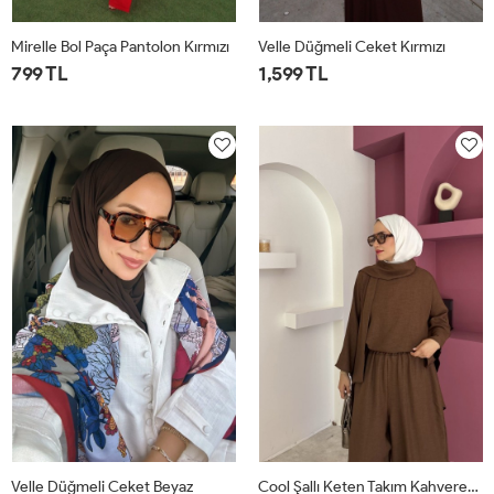
Mirelle Bol Paça Pantolon Kırmızı
Velle Düğmeli Ceket Kırmızı
799 TL
1,599 TL
1
2
1
2
Velle Düğmeli Ceket Beyaz
Cool Şallı Keten Takım Kahverengi