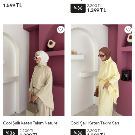
1,599 TL
2,200 TL
36
%
1,399 TL
1
2
STD
Cool Şallı Keten Takım Naturel
Cool Şallı Keten Takım Sarı
2,200 TL
2,200 TL
36
36
%
%