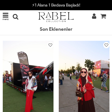
⚡1 Alana 1 Bedava Başladı!
menü
Son Eklenenler