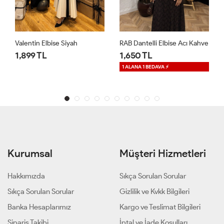
RAB Dantelli Elbise Acı Kahve
Moria İkili Kaftan Takım Bordo
1,650 TL
2,699 TL
1 ALANA 1 BEDAVA ⚡
1 ALANA 1 BEDAVA ⚡
Kurumsal
Müşteri Hizmetleri
Hakkımızda
Sıkça Sorulan Sorular
Sıkça Sorulan Sorular
Gizlilik ve Kvkk Bilgileri
Banka Hesaplarımız
Kargo ve Teslimat Bilgileri
Sipariş Takibi
İptal ve İade Koşulları