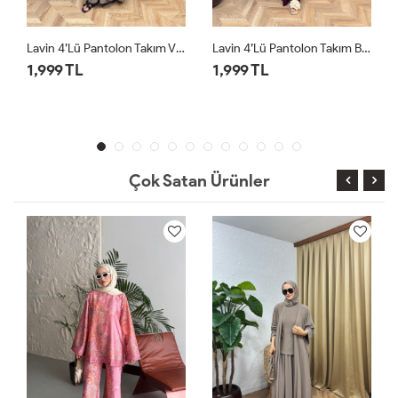
n Takım Vizon
Lavin 4’lü Pantolon Takım Bordo
Lavin 4’lü Pantolon Takım Siyah
1,999 TL
1,999 TL
Çok Satan Ürünler