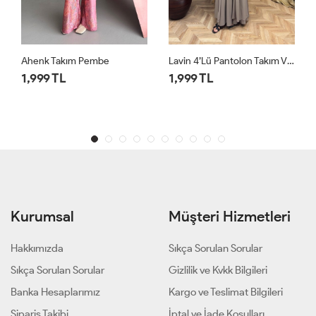
Lavin 4’lü Pantolon Takım Vizon
Lavin 4’lü Pantolon Takım Siyah
1,999 TL
1,999 TL
Kurumsal
Müşteri Hizmetleri
Hakkımızda
Sıkça Sorulan Sorular
Sıkça Sorulan Sorular
Gizlilik ve Kvkk Bilgileri
Banka Hesaplarımız
Kargo ve Teslimat Bilgileri
Sipariş Takibi
İptal ve İade Koşulları