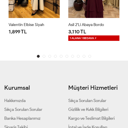
Asil 2’li Abaya Bordo
RAB Dantelli Elbise Acı Kahve
3,110 TL
1,650 TL
1 ALANA 1 BEDAVA ⚡
1 ALANA 1 BEDAVA ⚡
Kurumsal
Müşteri Hizmetleri
Hakkımızda
Sıkça Sorulan Sorular
Sıkça Sorulan Sorular
Gizlilik ve Kvkk Bilgileri
Banka Hesaplarımız
Kargo ve Teslimat Bilgileri
Sipariş Takibi
İptal ve İade Koşulları