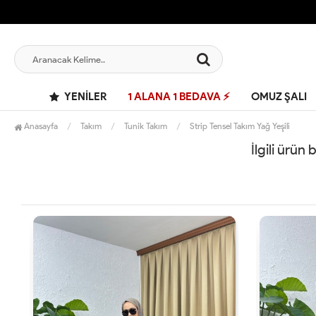
YENILER
1 ALANA 1 BEDAVA ⚡
OMUZ ŞALI
Anasayfa
Takım
Tunik Takım
Strip Tensel Takım Yağ Yeşili
İlgili ürün