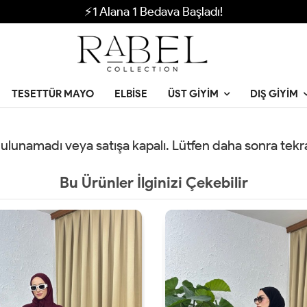
⚡1 Alana 1 Bedava Başladı!
TESETTÜR MAYO
ELBISE
ÜST GIYIM
DIŞ GIYIM
 bulunamadı veya satışa kapalı. Lütfen daha sonra tek
Bu Ürünler İlginizi Çekebilir