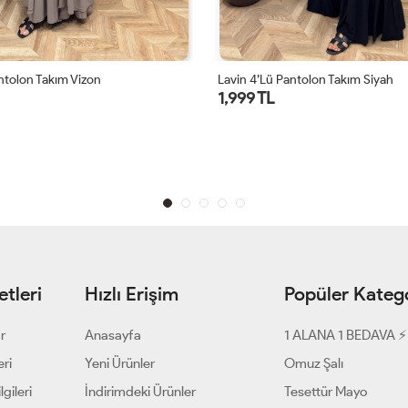
ntolon Takım Siyah
Grace Leopar Takım Bordo
1,599 TL
1 ALANA 1 BEDAVA ⚡
tleri
Hızlı Erişim
Popüler Katego
ar
Anasayfa
1 ALANA 1 BEDAVA ⚡
eri
Yeni Ürünler
Omuz Şalı
gileri
İndirimdeki Ürünler
Tesettür Mayo