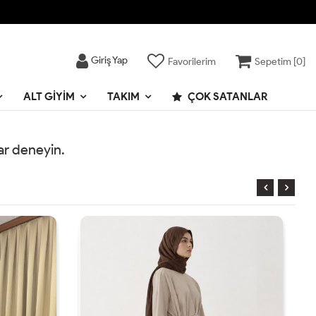
Giriş Yap
Favorilerim
Sepetim [
0
]
ALT GIYIM
TAKIM
ÇOK SATANLAR
rar deneyin.