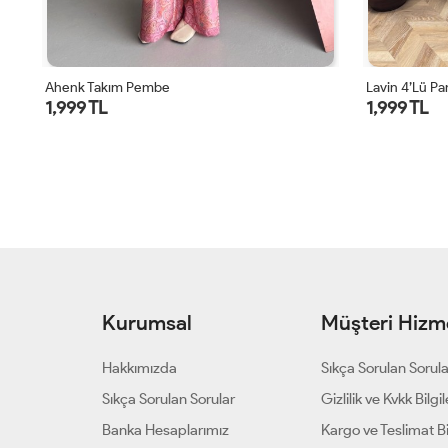
Lavin 4’lü Pantolon Takım Vizon
Lavin 4’lü Pa
1,999 TL
1,999 TL
Kurumsal
Müşteri Hizme
Hakkımızda
Sıkça Sorulan Sorul
Sıkça Sorulan Sorular
Gizlilik ve Kvkk Bilgil
Banka Hesaplarımız
Kargo ve Teslimat Bil