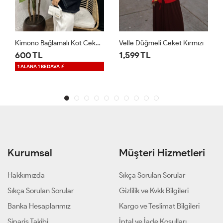
Kimono Bağlamalı Kot Ceket Lacivert
Velle Düğmeli Ceket Kırmızı
Regalia Denim Cek
1,599 TL
1,699 TL
 ⚡
1 ALANA 1 BEDAVA ⚡
Kurumsal
Müşteri Hizmetleri
Hakkımızda
Sıkça Sorulan Sorular
Sıkça Sorulan Sorular
Gizlilik ve Kvkk Bilgileri
Banka Hesaplarımız
Kargo ve Teslimat Bilgileri
Sipariş Takibi
İptal ve İade Koşulları