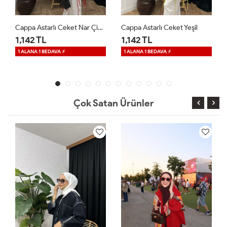
Cappa Astarlı Ceket Nar Çiçeği
Cappa Astarlı Ceket Yeşil
Velle Düğmeli Ceket Beyaz
1,142 TL
1,599 TL
1 ALANA 1 BEDAVA ⚡
Çok Satan Ürünler