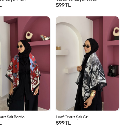
L
599 TL
STD
STD
uz Şalı Bordo
Leaf Omuz Şalı Gri
L
599 TL