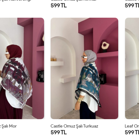
599 TL
599 T
STD
STD
 Şalı Mor
Castle Omuz Şalı Turkuaz
Leaf Om
599 TL
599 T