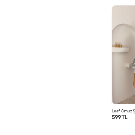
Leaf Omuz Ş
599 TL