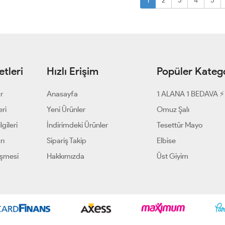
1
2
3
4
5
tleri
Hızlı Erişim
Popüler Katego
ar
Anasayfa
1 ALANA 1 BEDAVA ⚡
eri
Yeni Ürünler
Omuz Şalı
gileri
İndirimdeki Ürünler
Tesettür Mayo
rı
Sipariş Takip
Elbise
eşmesi
Hakkımızda
Üst Giyim