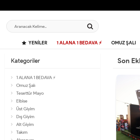
YENILER
1 ALANA 1 BEDAVA ⚡
OMUZ ŞALI
Son Ek
Kategoriler
1 ALANA 1 BEDAVA ⚡
Omuz Şalı
Tesettür Mayo
Elbise
Üst Giyim
Dış Giyim
Alt Giyim
Takım