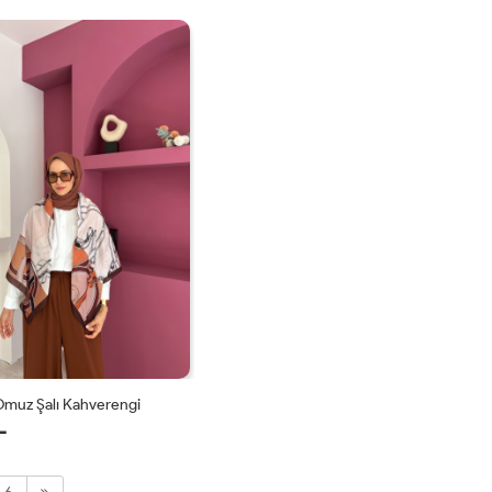
STD
STD
Omuz Şalı Kahverengi
L
STD