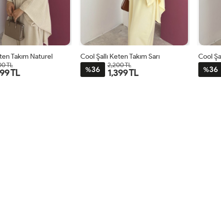
eten Takım Naturel
Cool Şallı Keten Takım Sarı
Cool Şa
00 TL
2,200 TL
36
36
%
%
399 TL
1,399 TL
STD
STD