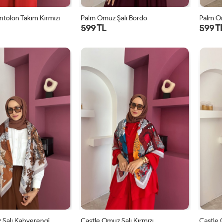
ntolon Takım Kırmızı
Palm Omuz Şalı Bordo
Palm O
599 TL
599 T
STD
STD
 Şalı Kahverengi
Castle Omuz Şalı Kırmızı
Castle 