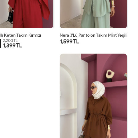
llı Keten Takım Kırmızı
Nera 3’lü Pantolon Takım Mint Yeşili
1,599 TL
2,200 TL
1,399 TL
STD
STD