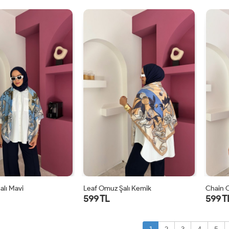
STD
STD
alı Mavi
Leaf Omuz Şalı Kemik
Chain 
599 TL
599 T
STD
STD