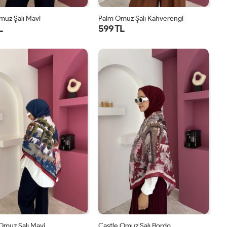
muz Şalı Mavi
Palm Omuz Şalı Kahverengi
L
599 TL
STD
STD
Omuz Şalı Mavi
Castle Omuz Şalı Bordo