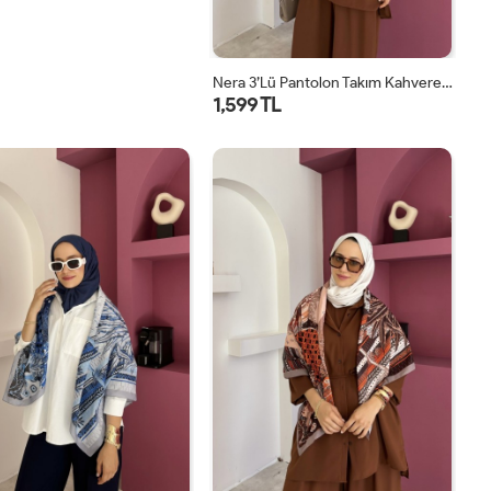
Nera 3’lü Pantolon Takım Kahverengi
1,599 TL
STD