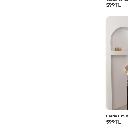
599 TL
Castle Omuz
599 TL