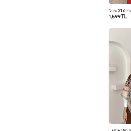
Nera 3’lü Pa
1,599 TL
Castle Omuz