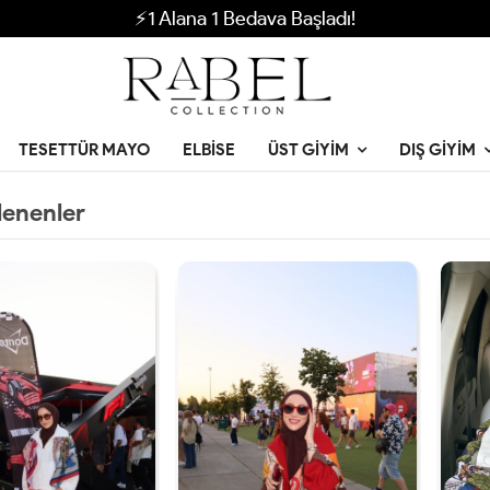
⚡1 Alana 1 Bedava Başladı!
TESETTÜR MAYO
ELBISE
ÜST GIYIM
DIŞ GIYIM
lenenler