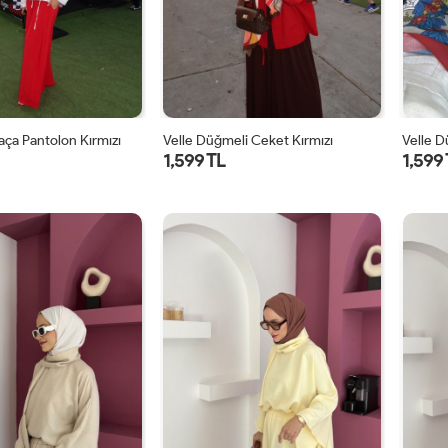
Paça Pantolon Kırmızı
Velle Düğmeli Ceket Kırmızı
Velle 
1,599 TL
1,599
1
2
1
2