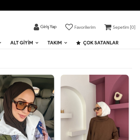
Giriş Yap
Favorilerim
Sepetim [
0
]
ALT GIYIM
TAKIM
ÇOK SATANLAR