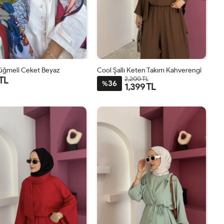
Düğmeli Ceket Beyaz
Cool Şallı Keten Takım Kahverengi
 TL
2,200 TL
36
%
1,399 TL
1
2
STD