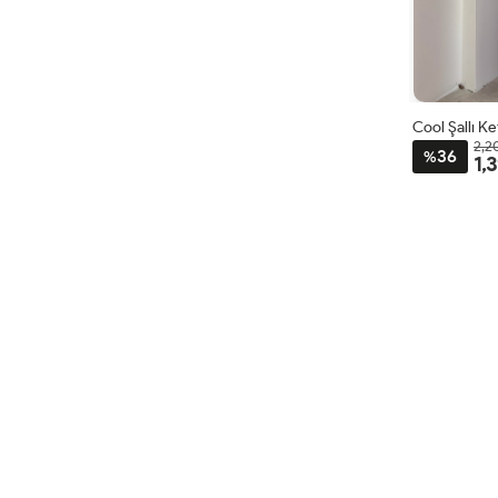
Cool Şallı K
2,2
36
%
1,