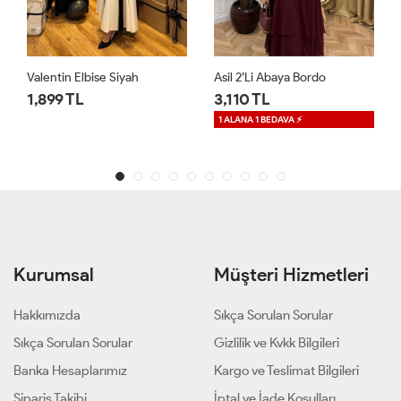
Asil 2’li Abaya Bordo
Premium Mihra Kaftan Siyah
3,110 TL
2,499 TL
1 ALANA 1 BEDAVA ⚡
Kurumsal
Müşteri Hizmetleri
Hakkımızda
Sıkça Sorulan Sorular
Sıkça Sorulan Sorular
Gizlilik ve Kvkk Bilgileri
Banka Hesaplarımız
Kargo ve Teslimat Bilgileri
Sipariş Takibi
İptal ve İade Koşulları