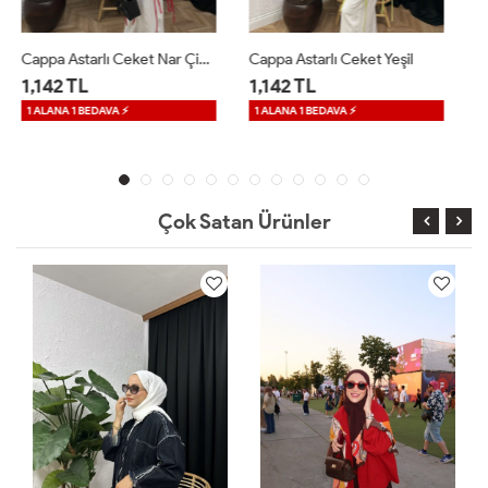
Cappa Astarlı Ceket Yeşil
Velle Düğmeli Ceket Beyaz
1,142 TL
1,599 TL
1 ALANA 1 BEDAVA ⚡
Çok Satan Ürünler