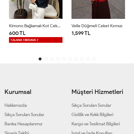
Velle Düğmeli Ceket Kırmızı
Regalia Denim Ceket Mavi
1,599 TL
1,699 TL
1 ALANA 1 BEDAVA ⚡
Kurumsal
Müşteri Hizmetleri
Hakkımızda
Sıkça Sorulan Sorular
Sıkça Sorulan Sorular
Gizlilik ve Kvkk Bilgileri
Banka Hesaplarımız
Kargo ve Teslimat Bilgileri
Sipariş Takibi
İptal ve İade Koşulları