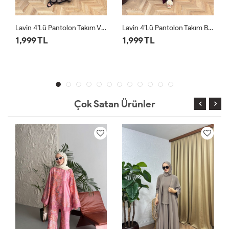
izon
Lavin 4’lü Pantolon Takım Bordo
Lavin 4’lü Pantolon Takım Siyah
1,999 TL
1,999 TL
Çok Satan Ürünler