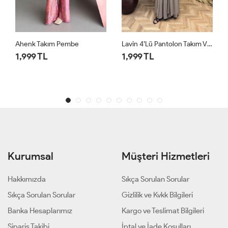
Lavin 4’lü Pantolon Takım Vizon
Lavin 4’lü Pantolon Takım Siyah
1,999 TL
1,999 TL
Kurumsal
Müşteri Hizmetleri
Hakkımızda
Sıkça Sorulan Sorular
Sıkça Sorulan Sorular
Gizlilik ve Kvkk Bilgileri
Banka Hesaplarımız
Kargo ve Teslimat Bilgileri
Sipariş Takibi
İptal ve İade Koşulları