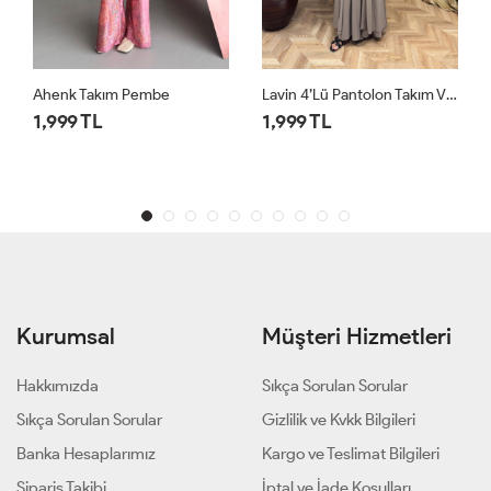
Lavin 4’lü Pantolon Takım Vizon
Lavin 4’lü Pantolon Takım Siyah
1,999 TL
1,999 TL
Kurumsal
Müşteri Hizmetleri
Hakkımızda
Sıkça Sorulan Sorular
Sıkça Sorulan Sorular
Gizlilik ve Kvkk Bilgileri
Banka Hesaplarımız
Kargo ve Teslimat Bilgileri
Sipariş Takibi
İptal ve İade Koşulları