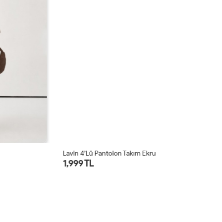
Lavin 4’lü Pantolon Takım Ekru
Lu
1,999 TL
1