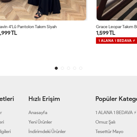
ntolon Takım Siyah
Grace Leopar Takım Bordo
1,599 TL
1 ALANA 1 BEDAVA ⚡
tleri
Hızlı Erişim
Popüler Katego
ar
Anasayfa
1 ALANA 1 BEDAVA ⚡
eri
Yeni Ürünler
Omuz Şalı
gileri
İndirimdeki Ürünler
Tesettür Mayo