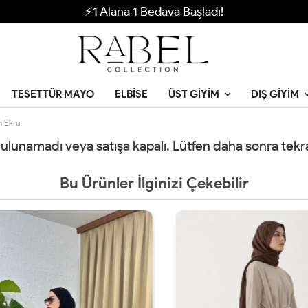
⚡1 Alana 1 Bedava Başladı!
TESETTÜR MAYO
ELBISE
ÜST GIYIM
DIŞ GIYIM
m Ekru
 bulunamadı veya satışa kapalı. Lütfen daha sonra tek
Bu Ürünler İlginizi Çekebilir