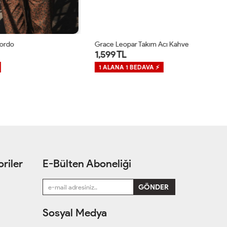
Grace Leopar Takım Acı Kahve
Gr
1,599 TL
1
1 ALANA 1 BEDAVA ⚡
1
riler
E-Bülten Aboneliği
Sosyal Medya