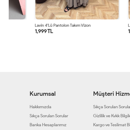
Lavin 4’lü Pantolon Takım Vizon
Lavin 4’lü Pa
1,999 TL
1,999 TL
Kurumsal
Müşteri Hizme
Hakkımızda
Sıkça Sorulan Sorul
Sıkça Sorulan Sorular
Gizlilik ve Kvkk Bilgil
Banka Hesaplarımız
Kargo ve Teslimat Bil