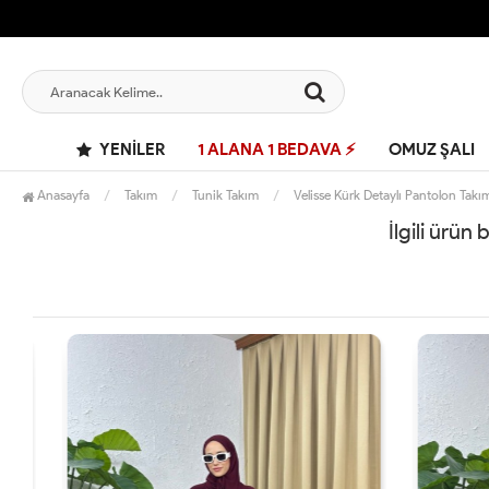
YENILER
1 ALANA 1 BEDAVA ⚡
OMUZ ŞALI
Anasayfa
Takım
Tunik Takım
Velisse Kürk Detaylı Pantolon Takı
İlgili ürün