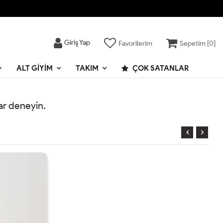
Giriş Yap
Favorilerim
Sepetim [
0
]
ALT GIYIM
TAKIM
ÇOK SATANLAR
rar deneyin.