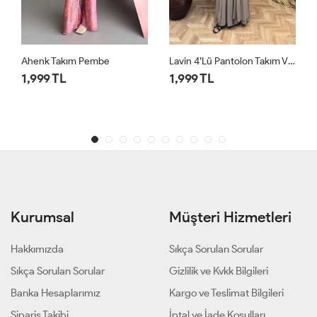
Lavin 4’lü Pantolon Takım Vizon
Lavin 4’lü Pantolon Takım Siyah
1,999 TL
1,999 TL
Kurumsal
Müşteri Hizmetleri
Hakkımızda
Sıkça Sorulan Sorular
Sıkça Sorulan Sorular
Gizlilik ve Kvkk Bilgileri
Banka Hesaplarımız
Kargo ve Teslimat Bilgileri
Sipariş Takibi
İptal ve İade Koşulları