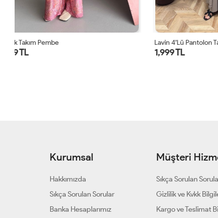
Lavin 4’lü Pantolon Takım Vizon
Lavin 4’lü Pa
1,999 TL
1,999 TL
Kurumsal
Müşteri Hizme
Hakkımızda
Sıkça Sorulan Sorul
Sıkça Sorulan Sorular
Gizlilik ve Kvkk Bilgil
Banka Hesaplarımız
Kargo ve Teslimat Bil