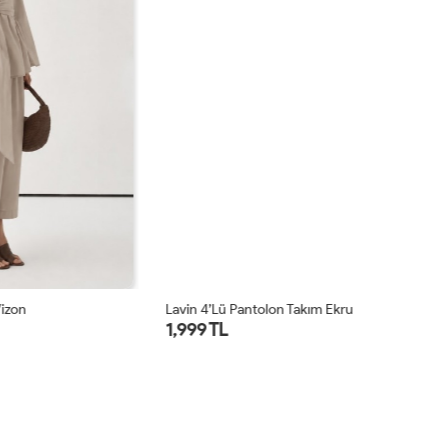
Lavin 4’lü Pantolon Takım Ekru
Lu
1,999 TL
1