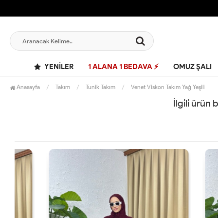
YENILER
1 ALANA 1 BEDAVA ⚡
OMUZ ŞALI
Anasayfa
Takım
Tunik Takım
Venet Viskon Takım Yağ Yeşili
İlgili ürün