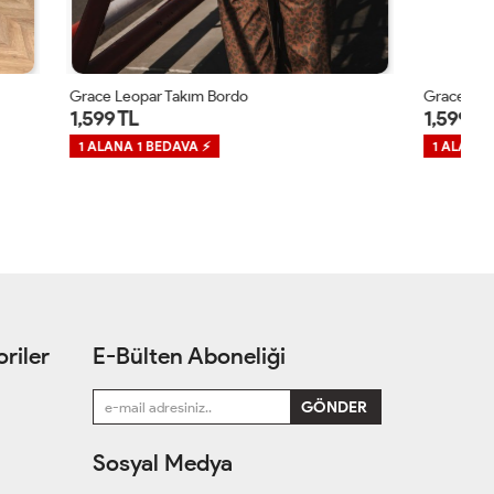
Grace Leopar Takım Acı Kahve
Gr
1,599 TL
1
1 ALANA 1 BEDAVA ⚡
1
riler
E-Bülten Aboneliği
Sosyal Medya