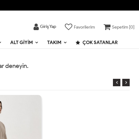
Giriş Yap
Favorilerim
Sepetim [
0
]
ALT GIYIM
TAKIM
ÇOK SATANLAR
rar deneyin.