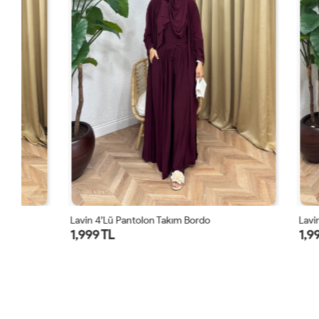
Lavin 4’lü Pantolon Takım Bordo
Lavin 4’lü Pa
1,999 TL
1,999 TL