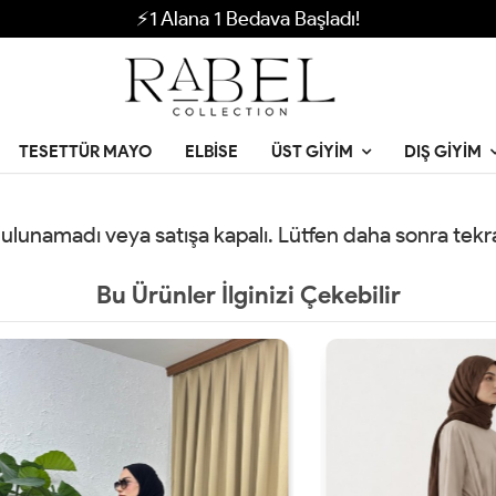
⚡1 Alana 1 Bedava Başladı!
TESETTÜR MAYO
ELBISE
ÜST GIYIM
DIŞ GIYIM
 bulunamadı veya satışa kapalı. Lütfen daha sonra tek
Bu Ürünler İlginizi Çekebilir