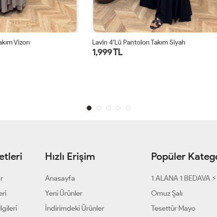
ntolon Takım Siyah
Grace Leopar Takım Bordo
1,599 TL
1 ALANA 1 BEDAVA ⚡
tleri
Hızlı Erişim
Popüler Katego
ar
Anasayfa
1 ALANA 1 BEDAVA ⚡
eri
Yeni Ürünler
Omuz Şalı
gileri
İndirimdeki Ürünler
Tesettür Mayo