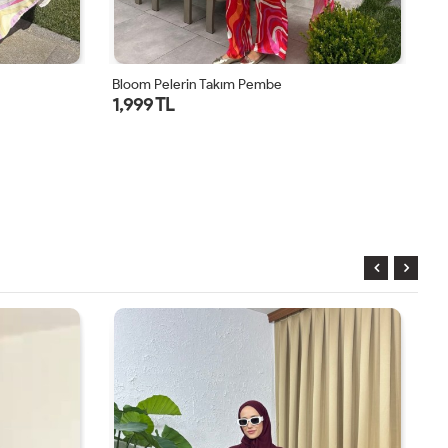
Bloom Pelerin Takım Pembe
Ru
1,999 TL
9
1