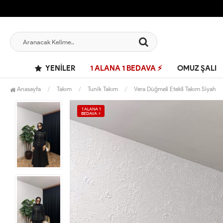
YENILER
1 ALANA 1 BEDAVA ⚡
OMUZ ŞALI
Anasayfa
Takım
Tunik Takım
Vera Düğmeli Etekli Takım Siyah
1 ALANA 1
BEDAVA ⚡