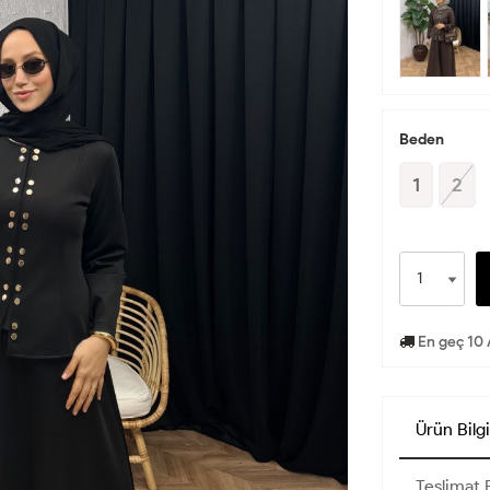
Beden
1
2
En geç 10 
Ürün Bilgi
Teslimat B