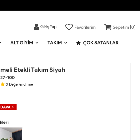
Giriş Yap
Favorilerim
Sepetim [
0
]
ALT GIYIM
TAKIM
ÇOK SATANLAR
meli Etekli Takım Siyah
127-100
0
Değerlendirme
EDAVA ⚡
leri