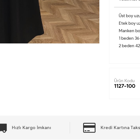
Üst boy uz
Etek boy u
Manken boy
1 beden 3
2 beden 4
Ürün Kodu
1127-100
Hızlı Kargo İmkanı
Kredi Kartına Taks