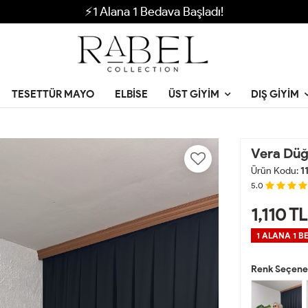
⚡1 Alana 1 Bedava Başladı!
TESETTÜR MAYO
ELBISE
ÜST GIYIM
DIŞ GIYIM
Vera Düğ
Ürün Kodu:
1
5.0
1,110
TL
1 ALANA 1 B
Renk Seçenek