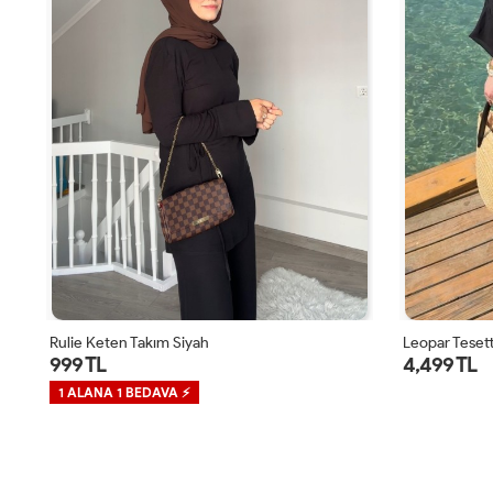
Rulie Keten Takım Siyah
Leopar Teset
999 TL
4,499 TL
1 ALANA 1 BEDAVA ⚡