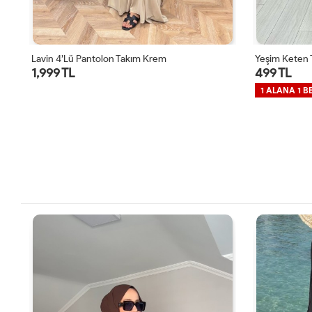
Lavin 4’lü Pantolon Takım Krem
Yeşim Keten T
1,999 TL
499 TL
1 ALANA 1 B