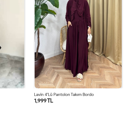
Lavin 4’lü Pantolon Takım Bordo
Ah
1,999 TL
1