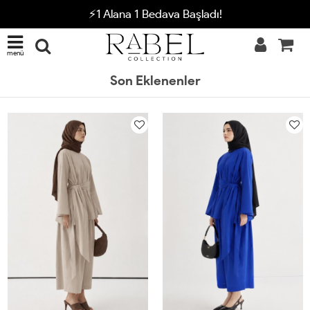
⚡1 Alana 1 Bedava Başladı!
menü
Son Eklenenler