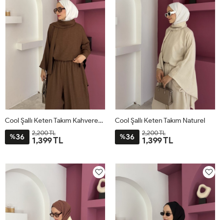
Cool Şallı Keten Takım Kahverengi
Cool Şallı Keten Takım Naturel
2,200 TL
2,200 TL
36
36
%
%
1,399 TL
1,399 TL
STD
STD