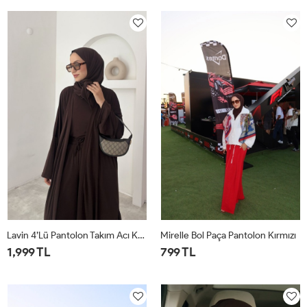
1
2
1
2
Lavin 4’lü Pantolon Takım Acı Kahve
Mirelle Bol Paça Pantolon Kırmızı
1,999 TL
799 TL
1
2
1
2