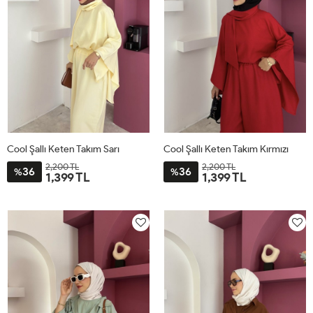
Cool Şallı Keten Takım Sarı
Cool Şallı Keten Takım Kırmızı
2,200 TL
2,200 TL
36
36
%
%
1,399 TL
1,399 TL
STD
STD