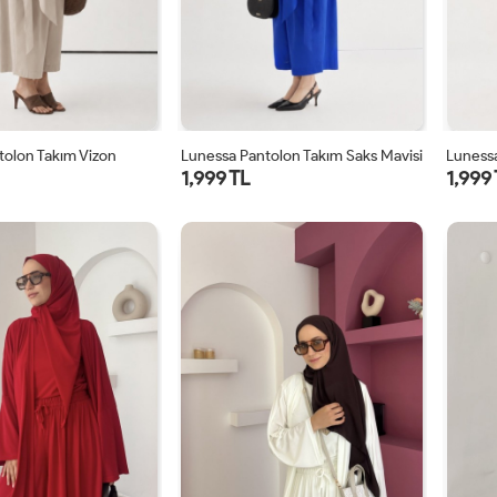
tolon Takım Vizon
Lunessa Pantolon Takım Saks Mavisi
Lunessa
1,999 TL
1,999
1
2
1
2