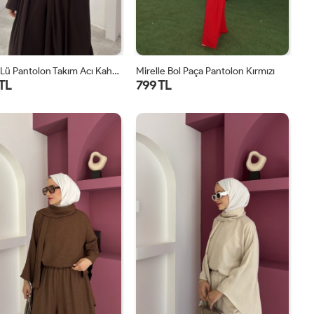
Lavin 4’lü Pantolon Takım Acı Kahve
Mirelle Bol Paça Pantolon Kırmızı
 TL
799 TL
1
2
1
2