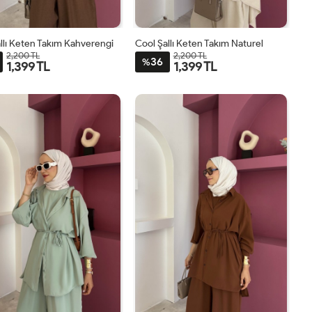
llı Keten Takım Kahverengi
Cool Şallı Keten Takım Naturel
2,200 TL
2,200 TL
36
%
1,399 TL
1,399 TL
STD
STD