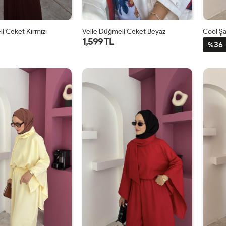
i Ceket Kırmızı
Velle Düğmeli Ceket Beyaz
Cool Şa
1,599 TL
36
%
1
2
1
2