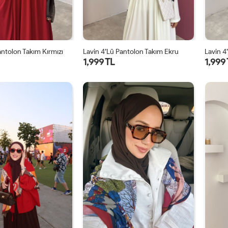
antolon Takım Kırmızı
Lavin 4’lü Pantolon Takım Ekru
1,999 TL
1,999
1
2
1
2