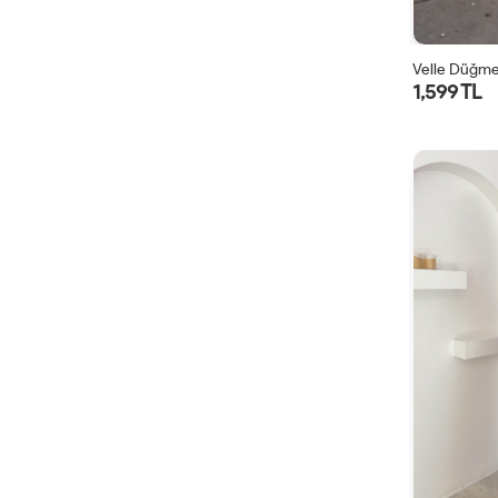
Velle Düğmel
1,599 TL