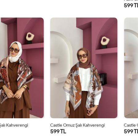
599 T
alı Kahverengi
Castle Omuz Şalı Kahverengi
Castle 
599 TL
599 T