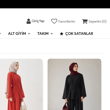
Giriş Yap
Favorilerim
Sepetim [
0
]
ALT GIYIM
TAKIM
ÇOK SATANLAR