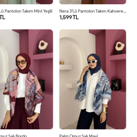
lü Pantolon Takım Mint Yeşili
Nera 3’lü Pantolon Takım Kahverengi
 TL
1,599 TL
STD
STD
muz Şalı Bordo
Palm Omuz Şalı Mavi