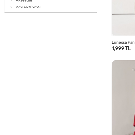
Aksesuar
KOLEKSİYON
Lunessa Pan
1,999 TL