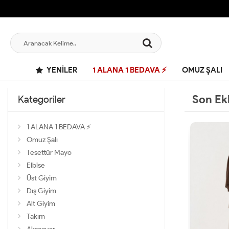
YENILER
1 ALANA 1 BEDAVA ⚡
OMUZ ŞALI
Son Ek
Kategoriler
1 ALANA 1 BEDAVA ⚡
Omuz Şalı
Tesettür Mayo
Elbise
Üst Giyim
Dış Giyim
Alt Giyim
Takım