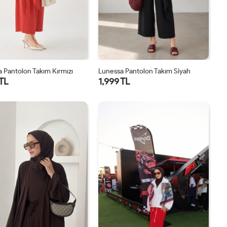
 Pantolon Takım Kırmızı
Lunessa Pantolon Takım Siyah
 TL
1,999 TL
1
2
1
2