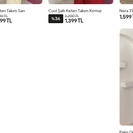
eten Takım Sarı
Cool Şallı Keten Takım Kırmızı
Nera 3’
1,599
00 TL
2,200 TL
36
%
399 TL
1,399 TL
STD
STD
Palm O