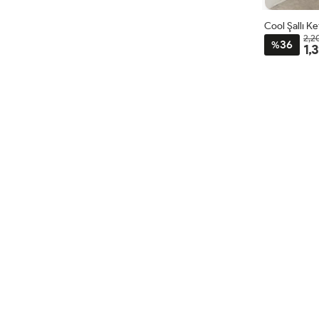
Cool Şallı K
2,2
36
%
1,