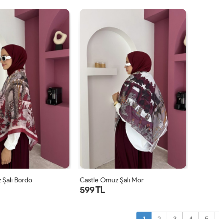
STD
STD
 Şalı Bordo
Castle Omuz Şalı Mor
599 TL
STD
STD