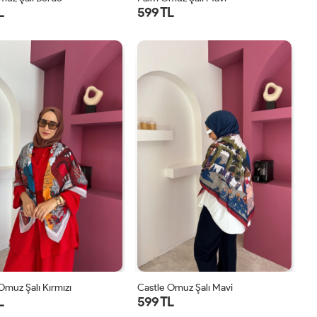
L
599 TL
STD
STD
Omuz Şalı Kırmızı
Castle Omuz Şalı Mavi
L
599 TL