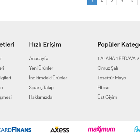
1
2
3
4
5
tleri
Hızlı Erişim
Popüler Katego
ar
Anasayfa
1 ALANA 1 BEDAVA ⚡
eri
Yeni Ürünler
Omuz Şalı
gileri
İndirimdeki Ürünler
Tesettür Mayo
rı
Sipariş Takip
Elbise
eşmesi
Hakkımızda
Üst Giyim