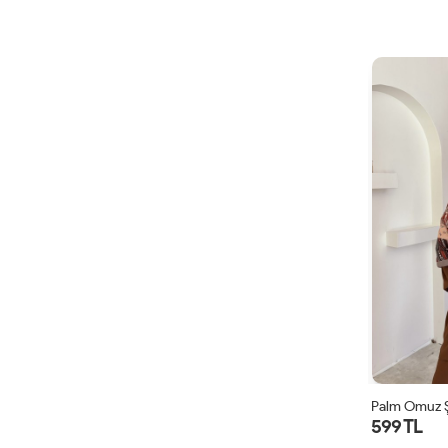
Palm Omuz Ş
599 TL