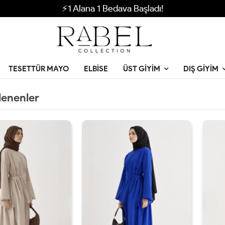
⚡1 Alana 1 Bedava Başladı!
TESETTÜR MAYO
ELBISE
ÜST GIYIM
DIŞ GIYIM
lenenler