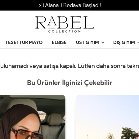
⚡1 Alana 1 Bedava Başladı!
TESETTÜR MAYO
ELBISE
ÜST GIYIM
DIŞ GIYIM
 bulunamadı veya satışa kapalı. Lütfen daha sonra tek
Bu Ürünler İlginizi Çekebilir