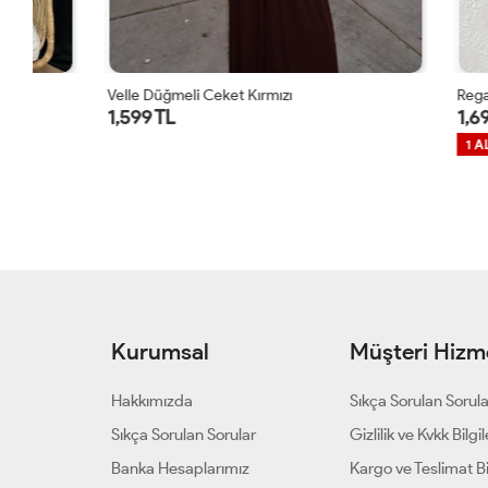
Velle Düğmeli Ceket Kırmızı
Regalia Deni
1,599 TL
1,699 TL
1 ALANA 1 B
Kurumsal
Müşteri Hizme
Hakkımızda
Sıkça Sorulan Sorul
Sıkça Sorulan Sorular
Gizlilik ve Kvkk Bilgil
Banka Hesaplarımız
Kargo ve Teslimat Bil