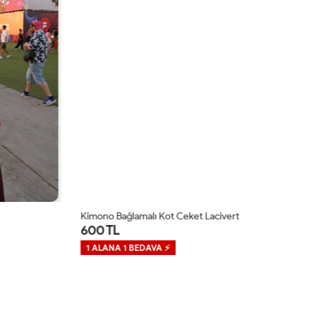
Kimono Bağlamalı Kot Ceket Lacivert
Ni
600 TL
1,
1 ALANA 1 BEDAVA ⚡
1