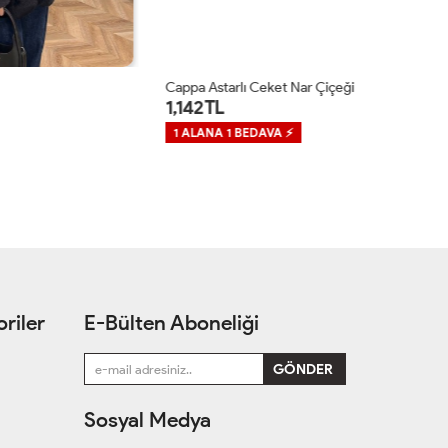
Cappa Astarlı Ceket Nar Çiçeği
Re
1,142 TL
1
1 ALANA 1 BEDAVA ⚡
1
riler
E-Bülten Aboneliği
Sosyal Medya