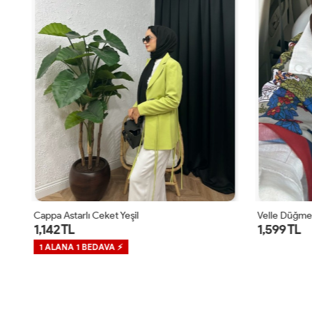
Cappa Astarlı Ceket Yeşil
Velle Düğmel
1,142 TL
1,599 TL
1 ALANA 1 BEDAVA ⚡