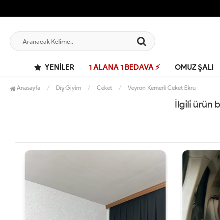
YENILER
1 ALANA 1 BEDAVA ⚡
OMUZ ŞALI
Anasayfa
Dış Giyim
Ceket
Veyron Kemerli Ceket Ekru
İlgili ürün