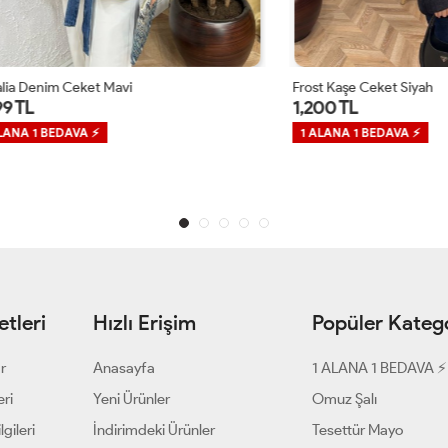
m Ceket Mavi
Frost Kaşe Ceket Siyah
1,200 TL
EDAVA ⚡
1 ALANA 1 BEDAVA ⚡
tleri
Hızlı Erişim
Popüler Katego
ar
Anasayfa
1 ALANA 1 BEDAVA ⚡
eri
Yeni Ürünler
Omuz Şalı
gileri
İndirimdeki Ürünler
Tesettür Mayo