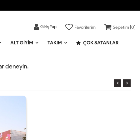
Giriş Yap
Favorilerim
Sepetim [
0
]
ALT GIYIM
TAKIM
ÇOK SATANLAR
rar deneyin.