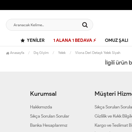
YENILER
1 ALANA 1 BEDAVA ⚡
OMUZ ŞALI
Anasayfa
Dış Giyim
Yelek
Viona Deri Detaylı Yelek Siyah
İlgili ürün
Kurumsal
Müşteri Hizme
Hakkımızda
Sıkça Sorulan Sorul
Sıkça Sorulan Sorular
Gizlilik ve Kvkk Bilgil
Banka Hesaplarımız
Kargo ve Teslimat Bil