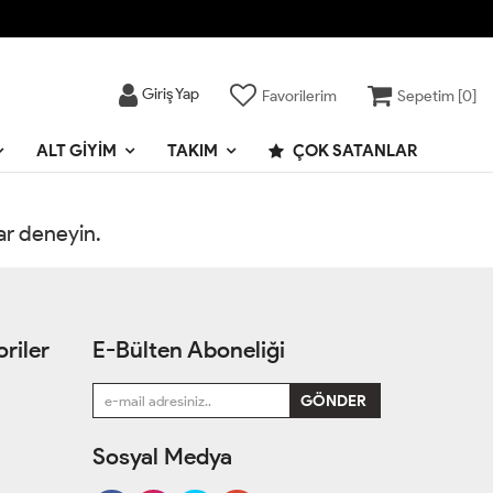
Giriş Yap
Favorilerim
Sepetim [
0
]
ALT GIYIM
TAKIM
ÇOK SATANLAR
rar deneyin.
riler
E-Bülten Aboneliği
Sosyal Medya