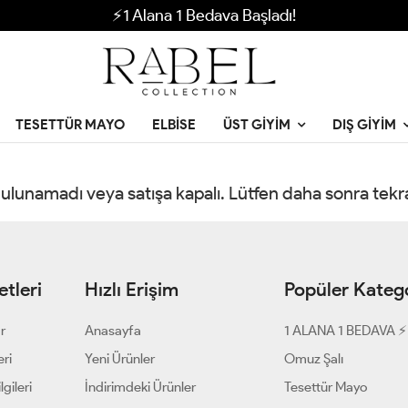
⚡1 Alana 1 Bedava Başladı!
TESETTÜR MAYO
ELBISE
ÜST GIYIM
DIŞ GIYIM
 bulunamadı veya satışa kapalı. Lütfen daha sonra tek
tleri
Hızlı Erişim
Popüler Katego
ar
Anasayfa
1 ALANA 1 BEDAVA ⚡
eri
Yeni Ürünler
Omuz Şalı
gileri
İndirimdeki Ürünler
Tesettür Mayo