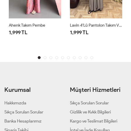
Lavin 4’lü Pantolon Takım Vizon
Lavin 4’lü Pantolon Takım Siyah
1,999 TL
1,999 TL
Kurumsal
Müşteri Hizmetleri
Hakkımızda
Sıkça Sorulan Sorular
Sıkça Sorulan Sorular
Gizlilik ve Kvkk Bilgileri
Banka Hesaplarımız
Kargo ve Teslimat Bilgileri
Sipariş Takibi
İptal ve İade Koşulları