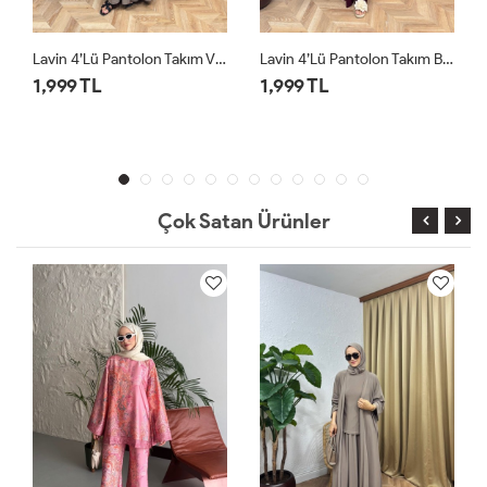
izon
Lavin 4’lü Pantolon Takım Bordo
Lavin 4’lü Pantolon Takım Siyah
1,999 TL
1,999 TL
Çok Satan Ürünler