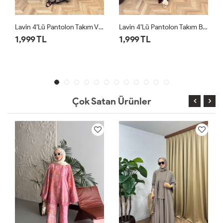
n Takım Vizon
Lavin 4’lü Pantolon Takım Bordo
Lavin 4’lü Pantolon Takım Siyah
1,999 TL
1,999 TL
Çok Satan Ürünler