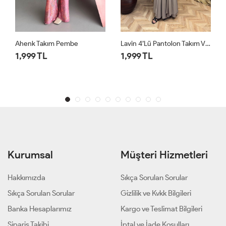
Lavin 4’lü Pantolon Takım Vizon
Lavin 4’lü Pantolon
1,999 TL
1,999 TL
Kurumsal
Müşteri Hizmetleri
Hakkımızda
Sıkça Sorulan Sorular
Sıkça Sorulan Sorular
Gizlilik ve Kvkk Bilgileri
Banka Hesaplarımız
Kargo ve Teslimat Bilgileri
Sipariş Takibi
İptal ve İade Koşulları