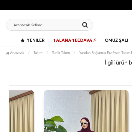
YENILER
1 ALANA 1 BEDAVA ⚡
OMUZ ŞALI
Anasayfa
Takım
Tunik Takım
Yandan Bağlamalı Eşofman Takım
İlgili ürün