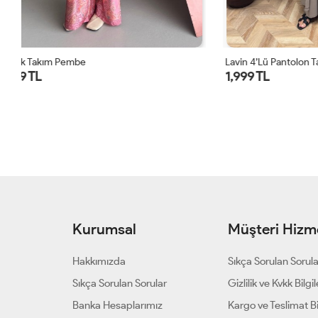
Lavin 4’lü Pantolon Takım Vizon
Lavin 4’lü Pa
1,999 TL
1,999 TL
Kurumsal
Müşteri Hizme
Hakkımızda
Sıkça Sorulan Sorul
Sıkça Sorulan Sorular
Gizlilik ve Kvkk Bilgil
Banka Hesaplarımız
Kargo ve Teslimat Bil