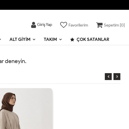
Giriş Yap
Favorilerim
Sepetim [
0
]
ALT GIYIM
TAKIM
ÇOK SATANLAR
rar deneyin.