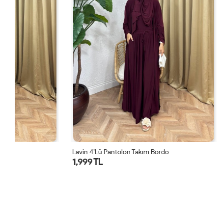
Lavin 4’lü Pantolon Takım Bordo
Lavin 4’lü Pa
1,999 TL
1,999 TL