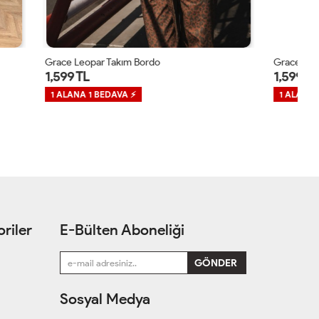
Grace Leopar Takım Acı Kahve
Gr
1,599 TL
1
1 ALANA 1 BEDAVA ⚡
1
riler
E-Bülten Aboneliği
Sosyal Medya