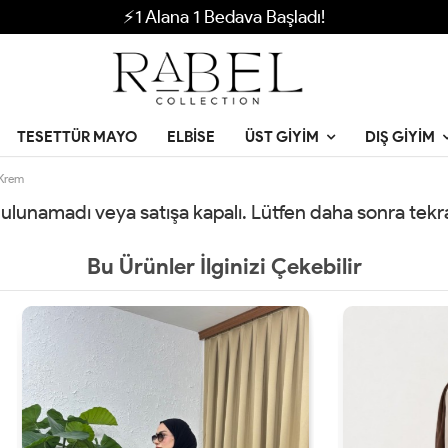
⚡1 Alana 1 Bedava Başladı!
TESETTÜR MAYO
ELBISE
ÜST GIYIM
DIŞ GIYIM
 Krem
 bulunamadı veya satışa kapalı. Lütfen daha sonra tek
Bu Ürünler İlginizi Çekebilir