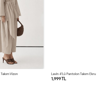
Lavin 4’lü Pantolon Takım Ekru
Lu
1,999 TL
1