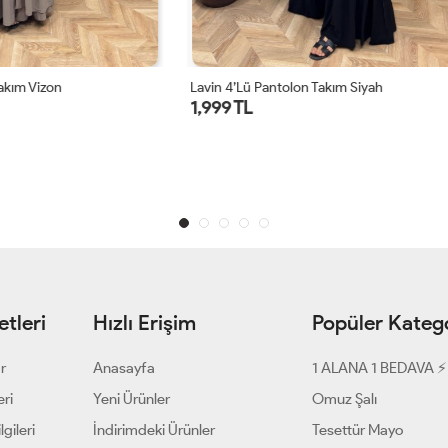
ntolon Takım Siyah
Grace Leopar Takım Bordo
1,599 TL
1 ALANA 1 BEDAVA ⚡
tleri
Hızlı Erişim
Popüler Katego
ar
Anasayfa
1 ALANA 1 BEDAVA ⚡
eri
Yeni Ürünler
Omuz Şalı
gileri
İndirimdeki Ürünler
Tesettür Mayo