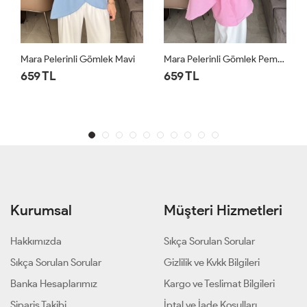
i
Mara Pelerinli Gömlek Pembe
Luna Kemerli Gömlek Yağ Yeşili
659 TL
659 TL
Kurumsal
Müşteri Hizmetleri
Hakkımızda
Sıkça Sorulan Sorular
Sıkça Sorulan Sorular
Gizlilik ve Kvkk Bilgileri
Banka Hesaplarımız
Kargo ve Teslimat Bilgileri
Sipariş Takibi
İptal ve İade Koşulları