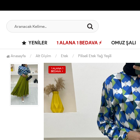
YENILER
1 ALANA 1 BEDAVA ⚡
OMUZ ŞALI
Anasayfa
Alt Giyim
Etek
Piliseli Etek Yağ Yeşili
1 ALANA 1
BEDAVA ⚡