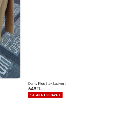
Damy Kloş Etek Lacivert
An
649 TL
5
1 ALANA 1 BEDAVA ⚡
1