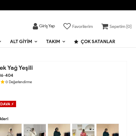
Giriş Yap
Favorilerim
Sepetim [
0
]
ALT GIYIM
TAKIM
ÇOK SATANLAR
tek Yağ Yeşili
36-404
0
Değerlendirme
EDAVA ⚡
leri