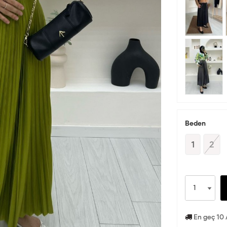
Beden
1
2
En geç 10 