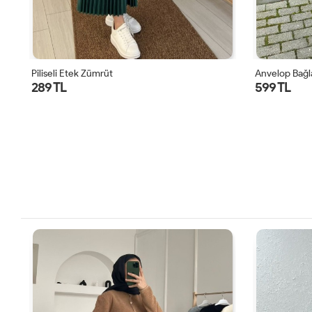
Piliseli Etek Zümrüt
Anvelop Bağl
289 TL
599 TL