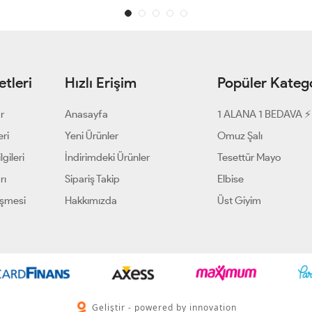
tleri
Hızlı Erişim
Popüler Katego
ar
Anasayfa
1 ALANA 1 BEDAVA ⚡
eri
Yeni Ürünler
Omuz Şalı
gileri
İndirimdeki Ürünler
Tesettür Mayo
rı
Sipariş Takip
Elbise
eşmesi
Hakkımızda
Üst Giyim
Geliştir - powered by innovation