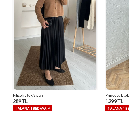
Piliseli Etek Siyah
Princess Etek 
289 TL
1,299 TL
1 ALANA 1 BEDAVA ⚡
1 ALANA 1 B