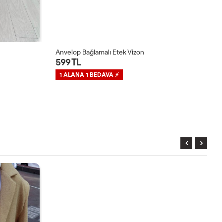
Anvelop Bağlamalı Etek Vizon
Pi
599 TL
2
1 ALANA 1 BEDAVA ⚡
1