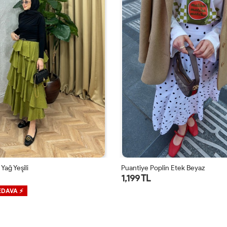
Yağ Yeşili
Puantiye Poplin Etek Beyaz
1,199 TL
EDAVA ⚡