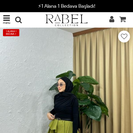
⚡1 Alana 1 Bedava Başladı!
menü
1 ALANA 1
BEDAVA ⚡