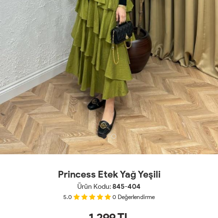
Princess Etek Yağ Yeşili
Ürün Kodu:
845-404
5.0
0
Değerlendirme
1,299
TL