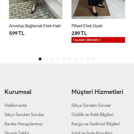
ki
Piliseli Etek Siyah
Princess Etek Yağ Yeşili
289 TL
1,299 TL
1 ALANA 1 BEDAVA ⚡
1 ALANA 1 BEDAVA ⚡
Kurumsal
Müşteri Hizmetleri
Hakkımızda
Sıkça Sorulan Sorular
Sıkça Sorulan Sorular
Gizlilik ve Kvkk Bilgileri
Banka Hesaplarımız
Kargo ve Teslimat Bilgileri
Sipariş Takibi
İptal ve İade Koşulları