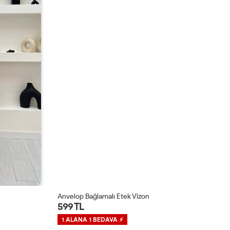
Anvelop Bağlamalı Etek Vizon
Pi
599 TL
2
1 ALANA 1 BEDAVA ⚡
1