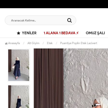
YENILER
1 ALANA 1 BEDAVA ⚡
OMUZ ŞALI
Anasayfa
Alt Giyim
Etek
Puantiye Poplin Etek Lacivert