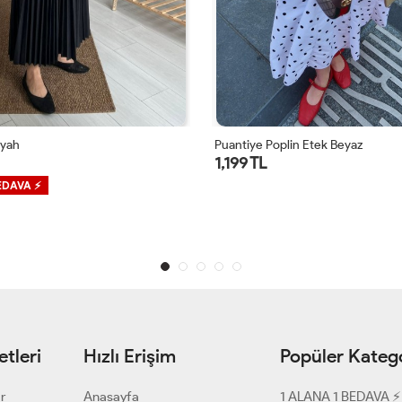
Siyah
Puantiye Poplin Etek Beyaz
1,199 TL
EDAVA ⚡
tleri
Hızlı Erişim
Popüler Katego
ar
Anasayfa
1 ALANA 1 BEDAVA ⚡