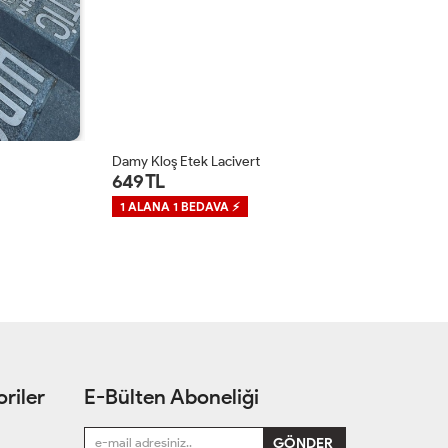
Damy Kloş Etek Lacivert
An
649 TL
5
1 ALANA 1 BEDAVA ⚡
1
riler
E-Bülten Aboneliği